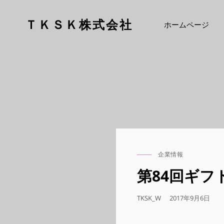
ＴＫＳＫ株式会社
ホームページ
企業情報
CAT
LINKS
第84回ギ
公
TKSK_W
2017年9月6日
開
日