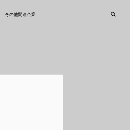
検
その他関連企業
索