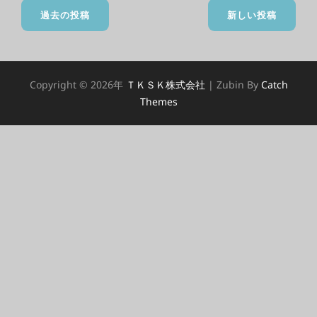
投
過去の投稿
新しい投稿
稿
ナ
Copyright © 2026年
ＴＫＳＫ株式会社
|
Zubin By
Catch
ビ
Themes
ゲ
ー
シ
ョ
ン