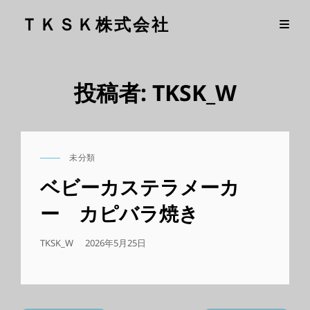
ＴＫＳＫ株式会社
投稿者:
TKSK_W
未分類
CAT
LINKS
ベビーカステラメーカ
ー カピバラ焼き
公
TKSK_W
2026年5月25日
開
日