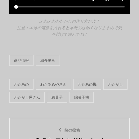
ふわふわわたがしの作り方だよ！
注意：本体の電源を入れると本商品は熱くなりますので気
を付けて遊んでね！
商品情報
紹介動画
カ
テ
ゴ
リ
わたあめ
わたあめやさん
わたあめ機
わたがし
ー
タ
わたがし屋さん
綿菓子
綿菓子機
グ,
投
前
前の投稿
稿