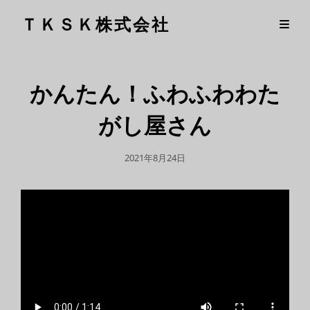
ＴＫＳＫ株式会社
かんたん！ふわふわわた
がし屋さん
公
2021年8月24日
開
日